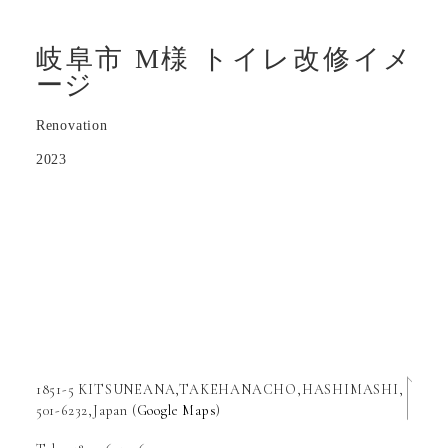
岐阜市 M様 トイレ改修イメ
ージ
Renovation
2023
1851-5 KITSUNEANA,TAKEHANACHO,HASHIMASHI,
501-6232,Japan (
Google Maps
)