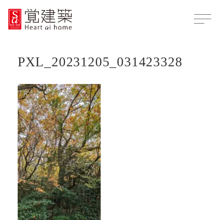
PXL_20231205_031423328